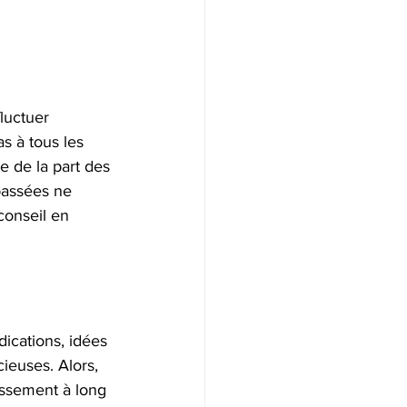
luctuer 
 à tous les 
e de la part des 
passées ne 
conseil en 
ications, idées 
ieuses. Alors, 
issement à long 