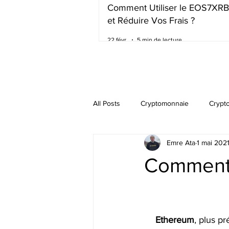
Comment Utiliser le EOS7XR
et Réduire Vos Frais ?
22 févr.
5 min de lecture
All Posts
Cryptomonnaie
Crypt
Emre Ata
1 mai 202
Comment 
Ethereum
, plus p