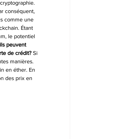
cryptographie. 
ar conséquent, 
ris comme une 
ckchain. Étant 
m, le potentiel 
ls peuvent 
e de crédit?
 Si 
ntes manières. 
n en éther. En 
on des prix en 