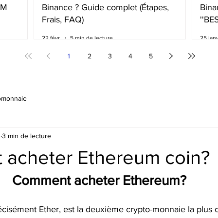
BM
Binance ? Guide complet (Étapes,
Bina
Frais, FAQ)
''BE
frai
22 févr.
5 min de lecture
25 janv
1
2
3
4
5
omonnaie
1
3 min de lecture
acheter Ethereum coin?
Comment acheter Ethereum?
récisément Ether, est la deuxième crypto-monnaie la plus