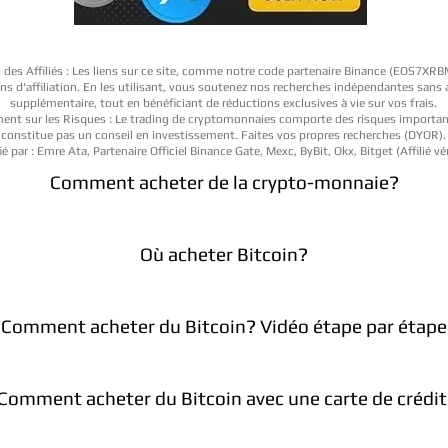
 des Affiliés : Les liens sur ce site, comme notre code partenaire Binance (EOS7XR
iens d'affiliation. En les utilisant, vous soutenez nos recherches indépendantes sans
supplémentaire, tout en bénéficiant de réductions exclusives à vie sur vos frais.
ent sur les Risques : Le trading de cryptomonnaies comporte des risques importan
constitue pas un conseil en investissement. Faites vos propres recherches (DYOR).
ié par : Emre Ata, Partenaire Officiel Binance Gate, Mexc, ByBit, Okx, Bitget (Affilié vér
Comment acheter de la crypto-monnaie?
Où acheter Bitcoin?
Comment acheter du Bitcoin? Vidéo étape par étape
Comment acheter du Bitcoin avec une carte de crédit