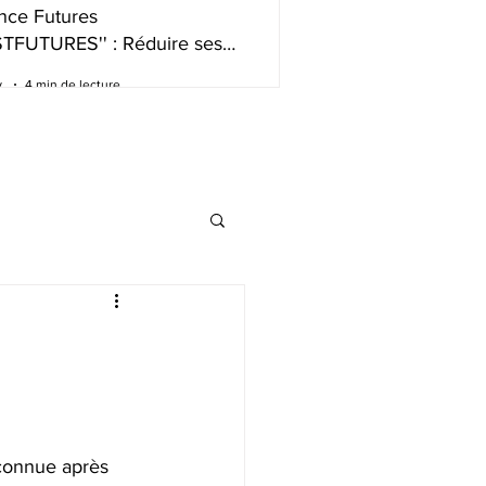
nce Futures
STFUTURES'' : Réduire ses
s de trading intelligemment
.
4 min de lecture
 connue après 