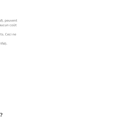
BM), peuvent
 aucun coût
ts. Ceci ne
ifié).
?