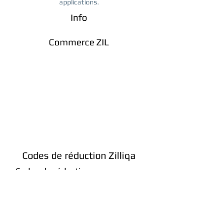
applications.
Info
Commerce ZIL
Codes de réduction Zilliqa
Codes de réduction, vous pouvez
utiliser ces codes sur Binance.
Code de réduction Binance 5%
:
QY9SI8G1