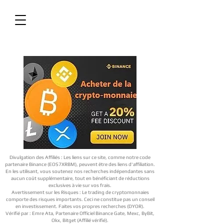
Divulgation des Affiliés : Les liens sur ce site, comme notre code
partenaire Binance (EOS7XRBM), peuvent être des liens d'affiliation.
En les utilisant, vous soutenez nos recherches indépendantes sans
aucun coût supplémentaire, tout en bénéficiant de réductions
exclusives à vie sur vos frais.
Avertissement sur les Risques : Le trading de cryptomonnaies
comporte des risques importants. Ceci ne constitue pas un conseil
en investissement. Faites vos propres recherches (DYOR).
Vérifié par : Emre Ata, Partenaire Officiel Binance Gate, Mexc, ByBit,
Okx, Bitget (Affilié vérifié).