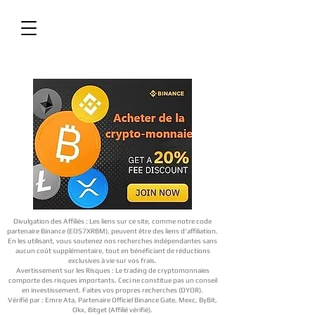
Divulgation des Affiliés : Les liens sur ce site, comme notre code
partenaire Binance (EOS7XRBM), peuvent être des liens d'affiliation.
En les utilisant, vous soutenez nos recherches indépendantes sans
aucun coût supplémentaire, tout en bénéficiant de réductions
exclusives à vie sur vos frais.
Avertissement sur les Risques : Le trading de cryptomonnaies
comporte des risques importants. Ceci ne constitue pas un conseil
en investissement. Faites vos propres recherches (DYOR).
Vérifié par : Emre Ata, Partenaire Officiel Binance Gate, Mexc, ByBit,
Okx, Bitget (Affilié vérifié).