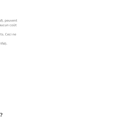
BM), peuvent
 aucun coût
ts. Ceci ne
ifié).
?