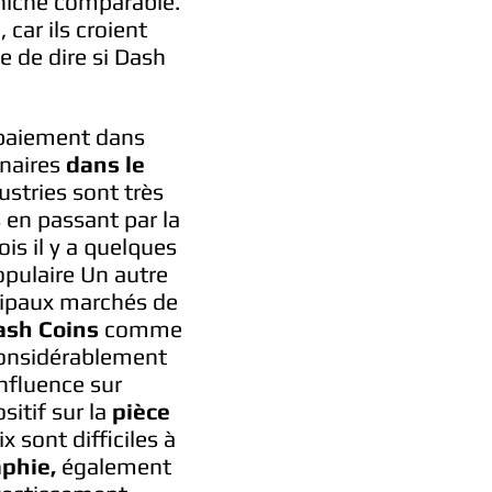
 niche comparable.
 car ils croient
e de dire si Dash
aiement dans
enaires
dans le
tries sont très
 en passant par la
ois il y a quelques
opulaire Un autre
ncipaux marchés de
ash Coins
comme
onsidérablement
influence sur
sitif sur la
pièce
x sont difficiles à
phie,
également