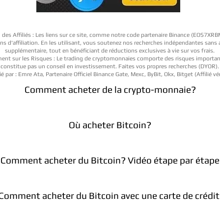
 des Affiliés : Les liens sur ce site, comme notre code partenaire Binance (EOS7XR
iens d'affiliation. En les utilisant, vous soutenez nos recherches indépendantes sans
supplémentaire, tout en bénéficiant de réductions exclusives à vie sur vos frais.
ent sur les Risques : Le trading de cryptomonnaies comporte des risques importan
constitue pas un conseil en investissement. Faites vos propres recherches (DYOR).
ié par : Emre Ata, Partenaire Officiel Binance Gate, Mexc, ByBit, Okx, Bitget (Affilié vér
Comment acheter de la crypto-monnaie?
Où acheter Bitcoin?
Comment acheter du Bitcoin? Vidéo étape par étape
Comment acheter du Bitcoin avec une carte de crédit