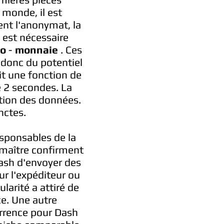
 monde, il est
ent l'anonymat, la
l est nécessaire
to
-
monnaie
. Ces
t donc du potentiel
it une fonction de
e 2 secondes. La
tion des données.
nctes.
esponsables de la
 maître confirment
Dash d'envoyer des
r l'expéditeur ou
larité a attiré de
e. Une autre
urrence pour Dash