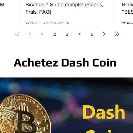
BM
Binance ? Guide complet (Étapes,
Bina
Frais, FAQ)
''BE
frai
22 févr.
5 min de lecture
25 janv
1
2
3
4
5
Achetez Dash Coin