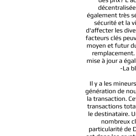
décentralisée
également très sé
sécurité et la 
d'affecter les div
facteurs clés peuv
moyen et futur du
remplacement. I
mise à jour a éga
-La b
Il y a les mineu
génération de nou
la transaction. C
transactions tot
le destinataire. 
nombreux cl
particularité de