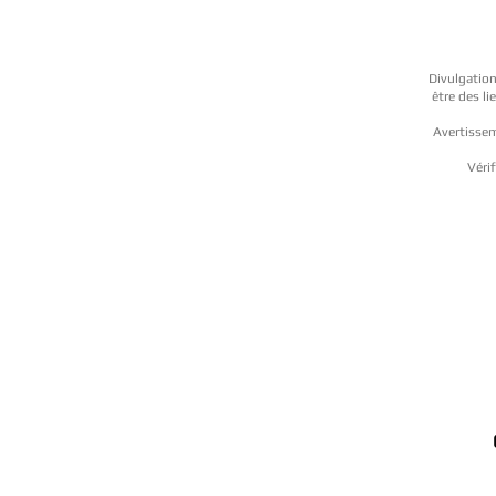
Divulgation
être des l
Avertissem
Vérif