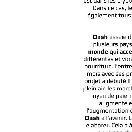
est dans les cryp
Dans ce cas, le
également tous l
Dash
essaie d
plusieurs pays.
monde
qui acce
différentes et vo
nourriture. l'entr
mois avec ses pr
projet a débuté i
plein air. les ma
moyen de paieme
augmenté et 
l'augmentation de
Dash
à l'avenir. 
élaborer. Cela a à