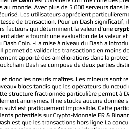
s au monde. Avec plus de 5 000 serveurs dans le
curisé. Les utilisateurs apprécient particulièrem
vitesse de transaction. Pour un Dash significatif, i
ers facteurs qui déterminent la valeur d'une
cryp
ent aider à fournir une évaluation de la valeur e
 Dash Coin. -La mise à niveau du Dash a introdu
l permet de valider les transactions en moins d
lement apporté des améliorations dans la protec
lockchain Dash se compose de deux parties disti
rs et donc les nœuds maîtres. Les mineurs sont r
veaux blocs tandis que les opérateurs du nœud
ette structure fractionnée particulière permet à 
alement anonymes. Il ne stocke aucune donnée su
Un suivi est pratiquement impossible. Cette particu
ients potentiels sur Crypto-Monnaie FR & Binanc
 Dash est que les transactions hors ligne La conc