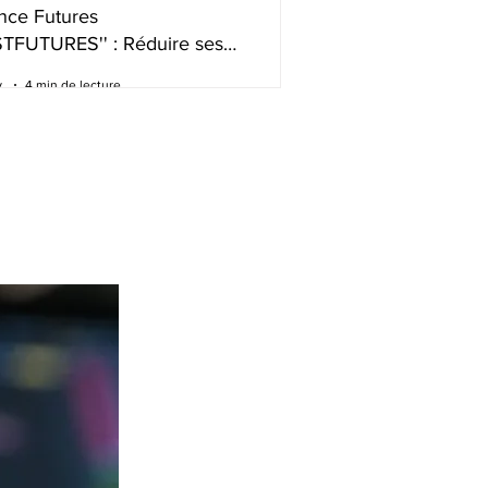
nce Futures
STFUTURES'' : Réduire ses
s de trading intelligemment
.
4 min de lecture