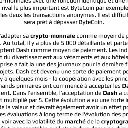
to-monnaies avec une fonction identique et une
 rival le plus important est ByteCoin par exemple,
es deux les transactions anonymes. Il est difficil
sera prêt à dépasser ByteCoin.
'adapter sa
crypto-monnaie
comme moyen de p
 Au total, il y a plus de 5 000 détaillants et part
ptent Dash comme moyen de paiement. Les indus
nt du divertissement aux vêtements et aux hôtels
eprise a fait la une des journaux pour la dernière f
ojets. Dash est devenu une sorte de paiement p
l y a quelques mois - la coopération avec les pri
rchands primaires ont commencé à accepter les
D
nt. Dans l'ensemble, l'acceptation de
Dash
a c
multiplié par 5. Cette évolution a eu une forte 
 la valeur et devrait également avoir un effet po
Les évaluations à long terme de l'évolution des pri
 voir avec la volatilité du
marché
de la
cryptogra