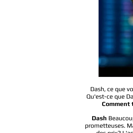
Dash, ce que v
Qu'est-ce que D
Comment t
Dash
Beaucoup
prometteuses. Mai
des prix? L'a