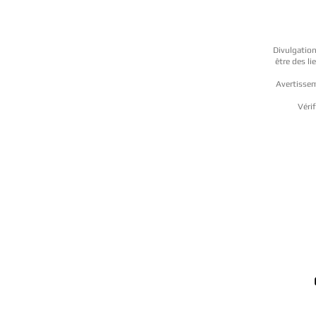
Divulgation
être des l
Avertissem
Vérif