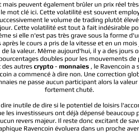
 mais peuvent également brûler un prix réel trè
 le mot clé ici. Cette volatilité est souvent emplo
successivement le volume de trading plutôt élev
our. Cette volatilité est tout à fait indésirable po
me si elle n'est pas très grave sous la forme d'u
après le cours a pris de la vitesse et en un moi
e la valeur. Même aujourd'hui, il y a des jours 
 pourcentages doubles pour les mouvements de p
 des autres
crypto
-
monnaies
, le Ravencoin a 
itcoin a commencé à dire non. Une correction glo
naies ne passe aucun participant alors la valeur
fortement chuté.
ire inutile de dire si le potentiel de loisirs l'ac
e les investisseurs ont déjà dépensé beaucoup p
ucun revers majeur. Il reste donc excitant de sa
aphique Ravencoin évoluera dans un proche aven