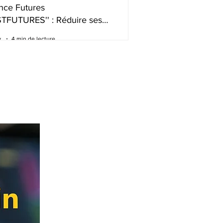
nce Futures
STFUTURES'' : Réduire ses
s de trading intelligemment
.
4 min de lecture