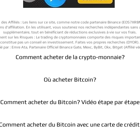
 des Affiliés : Les liens sur ce site, comme notre code partenaire Binance (EOS7XR
iens d'affiliation. En les utilisant, vous soutenez nos recherches indépendantes sans
supplémentaire, tout en bénéficiant de réductions exclusives à vie sur vos frais.
ent sur les Risques : Le trading de cryptomonnaies comporte des risques importan
constitue pas un conseil en investissement. Faites vos propres recherches (DYOR).
ié par : Emre Ata, Partenaire Officiel Binance Gate, Mexc, ByBit, Okx, Bitget (Affilié vér
Comment acheter de la crypto-monnaie?
Où acheter Bitcoin?
Comment acheter du Bitcoin? Vidéo étape par étape
Comment acheter du Bitcoin avec une carte de crédit