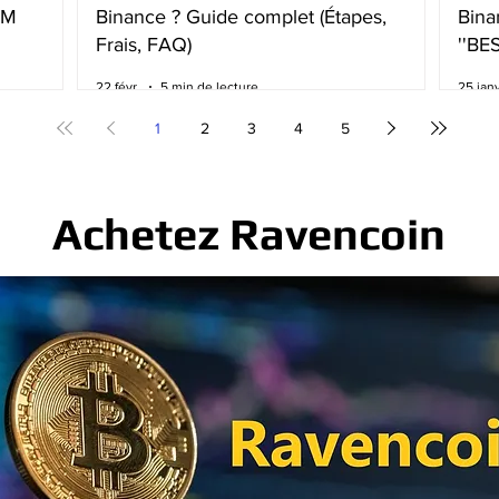
BM
Binance ? Guide complet (Étapes,
Bina
Frais, FAQ)
''BE
frai
22 févr.
5 min de lecture
25 janv
1
2
3
4
5
Achetez Ravencoin