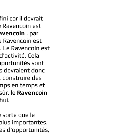
i car il devrait
le Ravencoin est
avencoin
. par
le Ravencoin est
. Le Ravencoin est
'activité. Cela
pportunités sont
s devraient donc
nt construire des
 temps en temps et
sûr, le
Ravencoin
hui.
e sorte que le
 plus importantes.
es d'opportunités,