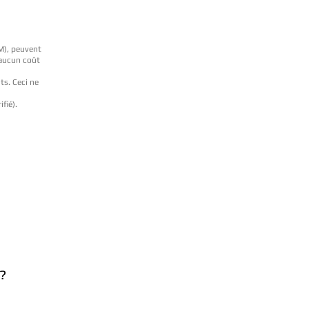
BM), peuvent
 aucun coût
ts. Ceci ne
ifié).
?