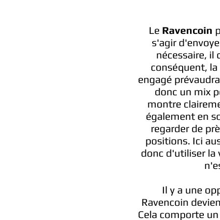
Le
Ravencoin
p
s'agir d'envoye
nécessaire, il
conséquent, la 
engagé prévaudra 
donc un mix po
montre claireme
également en so
regarder de près
positions. Ici au
donc d'utiliser la
n'e
Il y a une op
Ravencoin devien
Cela comporte un 