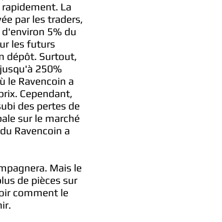
s rapidement. La
yée par les traders,
é d'environ 5% du
ur les futurs
n dépôt. Surtout,
s jusqu'à 250%
où le Ravencoin a
rix. Cependant,
subi des pertes de
bale sur le marché
 du Ravencoin a
compagnera. Mais le
lus de pièces sur
voir comment le
ir.