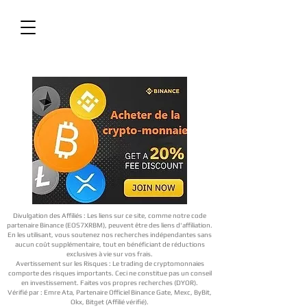
Divulgation des Affiliés : Les liens sur ce site, comme notre code
partenaire Binance (EOS7XRBM), peuvent être des liens d'affiliation.
En les utilisant, vous soutenez nos recherches indépendantes sans
aucun coût supplémentaire, tout en bénéficiant de réductions
exclusives à vie sur vos frais.
Avertissement sur les Risques : Le trading de cryptomonnaies
comporte des risques importants. Ceci ne constitue pas un conseil
en investissement. Faites vos propres recherches (DYOR).
Vérifié par : Emre Ata, Partenaire Officiel Binance Gate, Mexc, ByBit,
Okx, Bitget (Affilié vérifié).