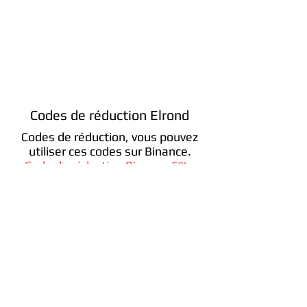
Codes de réduction Elrond
Codes de réduction, vous pouvez
utiliser ces codes sur Binance.
Code de réduction Binance 5%
:
QY9SI8G1
Code de réduction Binance 10%
:
YAVZY1FZ
Code de réduction Binance 15%
:
IB3V6EOK
Code de réduction Binance 20%
: