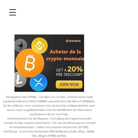
Divulgation des Affiliés : Les liens sur ce site, comme notre code
partenaire Binance (EOS7XRBM), peuvent être des liens d'affiliation.
En les utilisant, vous soutenez nos recherches indépendantes sans
aucun coût supplémentaire, tout en bénéficiant de réductions
exclusives à vie sur vos frais.
Avertissement sur les Risques : Le trading de cryptomonnaies
comporte des risques importants. Ceci ne constitue pas un conseil
en investissement. Faites vos propres recherches (DYOR).
Vérifié par : Emre Ata, Partenaire Officiel Binance Gate, Mexc, ByBit,
Okx, Bitget (Affilié vérifié).