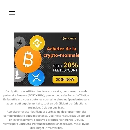
Divulgation des Affiliés : Les liens sur ce site, comme notre code
partenaire Binance (EOS7XRBM), peuvent être des liens d'affiliation.
En les utilisant, vous soutenez nos recherches indépendantes sans
aucun coût supplémentaire, tout en bénéficiant de réductions
exclusives à vie sur vos frais.
Avertissement sur les Risques : Le trading de cryptomonnaies
comporte des risques importants. Ceci ne constitue pas un conseil
en investissement. Faites vos propres recherches (DYOR).
Vérifié par : Emre Ata, Partenaire Officiel Binance Gate, Mexc, ByBit,
Okx, Bitget (Affilié vérifié).