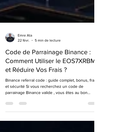
Emre Ata
22 févr.
5 min de lecture
Code de Parrainage Binance :
Comment Utiliser le EOS7XRBM
et Réduire Vos Frais ?
Binance referral code : guide complet, bonus, frais
et sécurité Si vous recherchez un code de
parrainage Binance valide , vous êtes au bon
endroit. 👉 Referral Code officiel : EOS7XRBM 👉
Lien direct d’inscription Utilisez le lien direct avec
le code intégré :
https://accounts.binance.com/register?