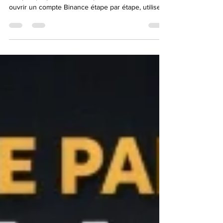
(Étapes, Frais, FAQ)
Comment ouvrir un compte Binance ? Guide
complet (Étapes, Frais, FAQ) Découvrez comment
ouvrir un compte Binance étape par étape, utiliser
le code de parrainage EOS7XRBM et comprendre
les frais Binance. Si vous souhaitez investir dans le
Bitcoin, l’Ethereum ou les altcoins, **Binance** est
l’une des plateformes d’échange crypto les plus
utilisées au monde. Dans ce guide complet et
optimisé SEO, vous allez apprendre : * Comment
créer un compte Binance * Comment utiliser le co