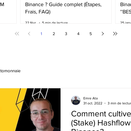
BM
Binance ? Guide complet (Étapes,
Bina
Frais, FAQ)
''BE
frai
22 févr.
5 min de lecture
25 janv
1
2
3
4
5
ptomonnaie
Emre Ata
31 oct. 2022
3 min de lectu
Comment cultive
(Stake) Hashflow