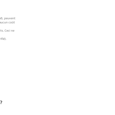
BM), peuvent
 aucun coût
ts. Ceci ne
ifié).
?