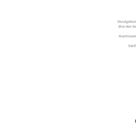
Divulgation
être des l
Avertissem
Vérif