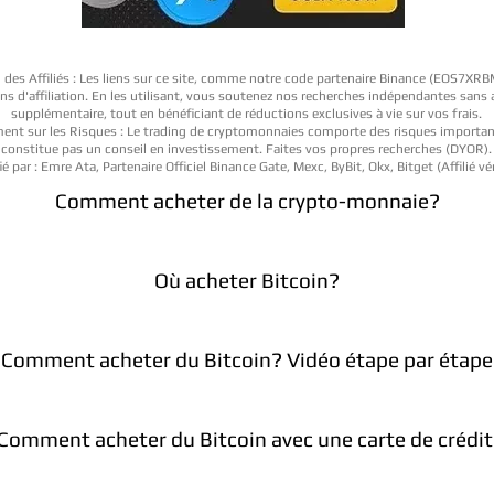
 des Affiliés : Les liens sur ce site, comme notre code partenaire Binance (EOS7XR
iens d'affiliation. En les utilisant, vous soutenez nos recherches indépendantes sans
supplémentaire, tout en bénéficiant de réductions exclusives à vie sur vos frais.
ent sur les Risques : Le trading de cryptomonnaies comporte des risques importan
constitue pas un conseil en investissement. Faites vos propres recherches (DYOR).
ié par : Emre Ata, Partenaire Officiel Binance Gate, Mexc, ByBit, Okx, Bitget (Affilié vér
Comment acheter de la crypto-monnaie?
Où acheter Bitcoin?
Comment acheter du Bitcoin? Vidéo étape par étape
Comment acheter du Bitcoin avec une carte de crédit