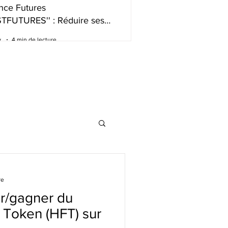
nce Futures
STFUTURES'' : Réduire ses
s de trading intelligemment
.
4 min de lecture
re
r/gagner du
 Token (HFT) sur