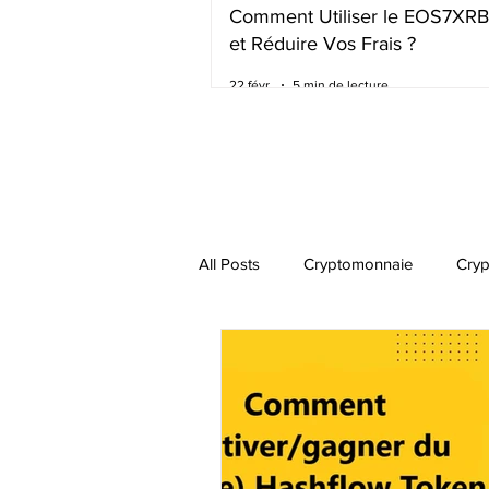
Comment Utiliser le EOS7XR
et Réduire Vos Frais ?
22 févr.
5 min de lecture
All Posts
Cryptomonnaie
Cry