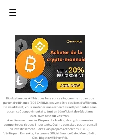
Divulgation des Affiliés : Les liens sur ce site, comme notre code
partenaire Binance (EOS7XRBM), peuvent être des liens d'affiliation.
En les utilisant, vous soutenez nos recherches indépendantes sans
aucun coût supplémentaire, tout en bénéficiant de réductions
exclusives à vie sur vos frais.
Avertissement sur les Risques : Le trading de cryptomonnaies
comporte des risques importants. Ceci ne constitue pas un conseil
en investissement. Faites vos propres recherches (DYOR).
Vérifié par : Emre Ata, Partenaire Officiel Binance Gate, Mexc, ByBit,
Okx, Bitget (Affilié vérifié).