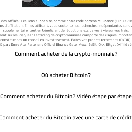
 des Affiliés : Les liens sur ce site, comme notre code partenaire Binance (EOS7XR
iens d'affiliation. En les utilisant, vous soutenez nos recherches indépendantes sans
supplémentaire, tout en bénéficiant de réductions exclusives à vie sur vos frais.
ent sur les Risques : Le trading de cryptomonnaies comporte des risques importan
constitue pas un conseil en investissement. Faites vos propres recherches (DYOR).
ié par : Emre Ata, Partenaire Officiel Binance Gate, Mexc, ByBit, Okx, Bitget (Affilié vér
Comment acheter de la crypto-monnaie?
Où acheter Bitcoin?
Comment acheter du Bitcoin? Vidéo étape par étape
Comment acheter du Bitcoin avec une carte de crédit