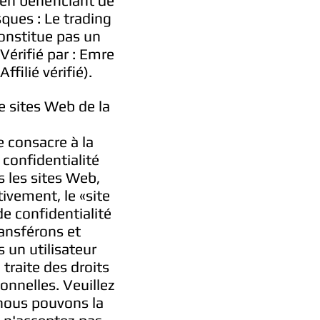
en bénéficiant de
sques : Le trading
onstitue pas un
Vérifié par : Emre
filié vérifié).
e sites Web de la
e consacre à la
 confidentialité
s les sites Web,
tivement, le «site
de confidentialité
ransférons et
 un utilisateur
 traite des droits
nnelles. Veuillez
 nous pouvons la