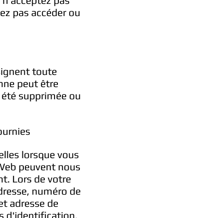
u n'acceptez pas
evez pas accéder ou
signent toute
nne peut être
 a été supprimée ou
ournies
lles lorsque vous
e Web peuvent nous
t. Lors de votre
adresse, numéro de
et adresse de
 d'identification.