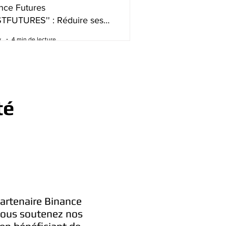
nce Futures
STFUTURES'' : Réduire ses
s de trading intelligemment
.
4 min de lecture
té
partenaire Binance
 vous soutenez nos