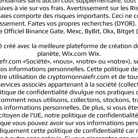
endantes sans aucun coût supplémentaire, tout 
ives à vie sur vos frais. Avertissement sur les Ri
ies comporte des risques importants. Ceci ne c
issement. Faites vos propres recherches (DYOR). 
 Officiel Binance Gate, Mexc, ByBit, Okx, Bitget (Af
é créé avec la meilleure plateforme de création d
planète, Wix.com Wix.
r.com «Société», «nous», «notre» ou «notre»), s
os informations personnelles. Cette politique de
tre utilisation de cryptomonnaiefr.com et de tou
 services associés appartenant à la société (collec
tique de confidentialité divulgue nos pratiques 
comment nous utilisons, collectons, stockons, t
 informations personnelles. De plus, si vous êtes
toyen de l'UE, notre politique de confidentialité
que vous pouvez avoir sur vos informations perso
diquement cette politique de confidentialité car