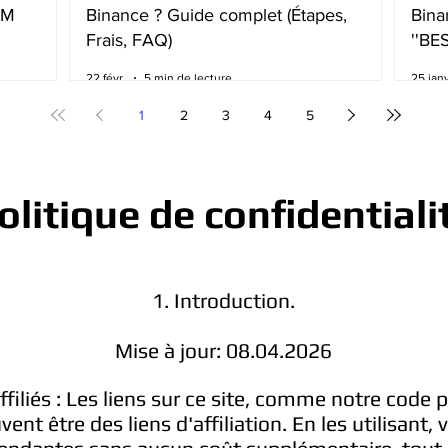
BM
Binance ? Guide complet (Étapes,
Bina
Frais, FAQ)
''BE
frai
22 févr.
5 min de lecture
25 janv
1
2
3
4
5
olitique de confidentiali
1. Introduction.
Mise à jour: 08.04.2026
ffiliés : Les liens sur ce site, comme notre code 
t être des liens d'affiliation. En les utilisant,