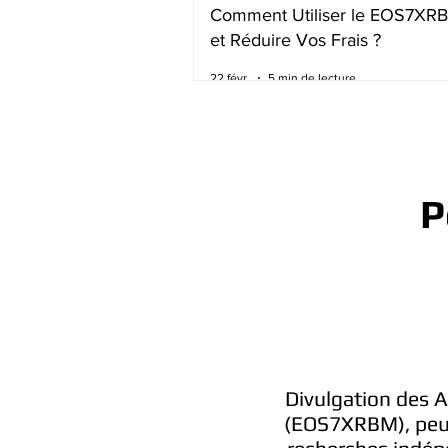
Comment Utiliser le EOS7XR
et Réduire Vos Frais ?
22 févr.
5 min de lecture
P
Divulgation des A
(EOS7XRBM), peuven