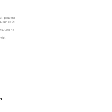
BM), peuvent
 aucun coût
ts. Ceci ne
ifié).
?