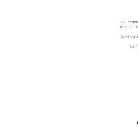
Divulgation
être des l
Avertissem
Vérif