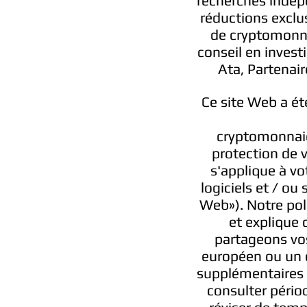
recherches indép
réductions exclus
de cryptomonna
conseil en invest
Ata, Partenaire
Ce site Web a ét
cryptomonnaief
protection de v
s'applique à vo
logiciels et / ou
Web»). Notre poli
et explique 
partageons vos
européen ou un ci
supplémentaires 
consulter pério