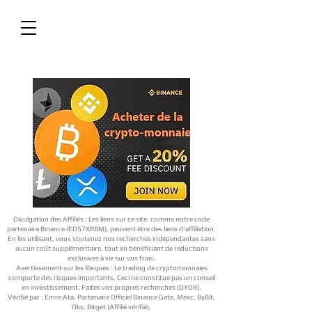
Divulgation des Affiliés : Les liens sur ce site, comme notre code
partenaire Binance (EOS7XRBM), peuvent être des liens d'affiliation.
En les utilisant, vous soutenez nos recherches indépendantes sans
aucun coût supplémentaire, tout en bénéficiant de réductions
exclusives à vie sur vos frais.
Avertissement sur les Risques : Le trading de cryptomonnaies
comporte des risques importants. Ceci ne constitue pas un conseil
en investissement. Faites vos propres recherches (DYOR).
Vérifié par : Emre Ata, Partenaire Officiel Binance Gate, Mexc, ByBit,
Okx, Bitget (Affilié vérifié).