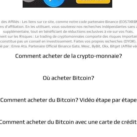
 des Affiliés : Les liens sur ce site, comme notre code partenaire Binance (EOS7XR
iens d'affiliation. En les utilisant, vous soutenez nos recherches indépendantes sans
supplémentaire, tout en bénéficiant de réductions exclusives à vie sur vos frais.
ent sur les Risques : Le trading de cryptomonnaies comporte des risques importan
constitue pas un conseil en investissement. Faites vos propres recherches (DYOR).
ié par : Emre Ata, Partenaire Officiel Binance Gate, Mexc, ByBit, Okx, Bitget (Affilié vér
Comment acheter de la crypto-monnaie?
Où acheter Bitcoin?
Comment acheter du Bitcoin? Vidéo étape par étape
Comment acheter du Bitcoin avec une carte de crédit