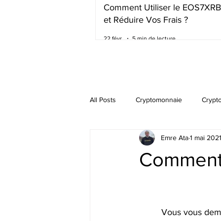
Comment Utiliser le EOS7XR
et Réduire Vos Frais ?
22 févr.
5 min de lecture
All Posts
Cryptomonnaie
Crypt
Emre Ata
1 mai 202
Comment 
Vous vous dema