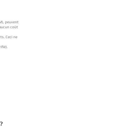
BM), peuvent
 aucun coût
ts. Ceci ne
ifié).
?