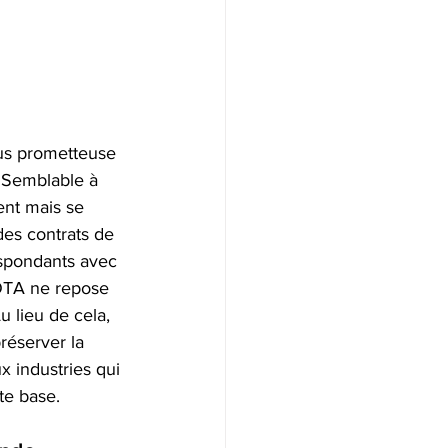
us prometteuse 
 Semblable à 
ent mais se 
des contrats de 
spondants avec 
'IOTA ne repose 
 lieu de cela, 
réserver la 
x industries qui 
te base.