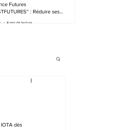
nce Futures
STFUTURES'' : Réduire ses
s de trading intelligemment
.
4 min de lecture
 IOTA dès 