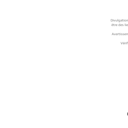
Divulgation
être des l
Avertissem
Vérif