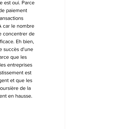
se est oui. Parce 
 de paiement 
ransactions 
TA car le nombre 
se concentrer de 
icace. Eh bien, 
le succès d'une 
rce que les 
des entreprises 
stissement est 
gent et que les 
boursière de la 
ment en hausse. 