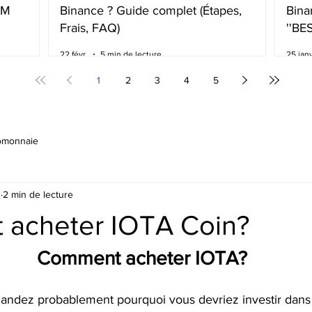
BM
Binance ? Guide complet (Étapes,
Bina
Frais, FAQ)
''BE
frai
22 févr.
5 min de lecture
25 janv
1
2
3
4
5
omonnaie
1
2 min de lecture
acheter IOTA Coin?
Comment acheter IOTA?
ndez probablement pourquoi vous devriez investir dans