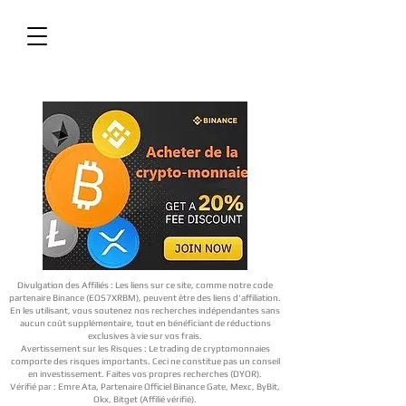
Divulgation des Affiliés : Les liens sur ce site, comme notre code
partenaire Binance (EOS7XRBM), peuvent être des liens d'affiliation.
En les utilisant, vous soutenez nos recherches indépendantes sans
aucun coût supplémentaire, tout en bénéficiant de réductions
exclusives à vie sur vos frais.
Avertissement sur les Risques : Le trading de cryptomonnaies
comporte des risques importants. Ceci ne constitue pas un conseil
en investissement. Faites vos propres recherches (DYOR).
Vérifié par : Emre Ata, Partenaire Officiel Binance Gate, Mexc, ByBit,
Okx, Bitget (Affilié vérifié).