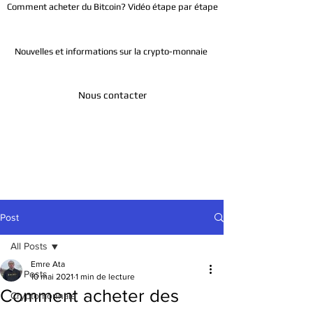
Comment acheter du Bitcoin? Vidéo étape par étape
Nouvelles et informations sur la crypto-monnaie
Nous contacter
Télégramme
Post
All Posts
Emre Ata
All Posts
10 mai 2021
1 min de lecture
Comment acheter des
Cryptomonnaie