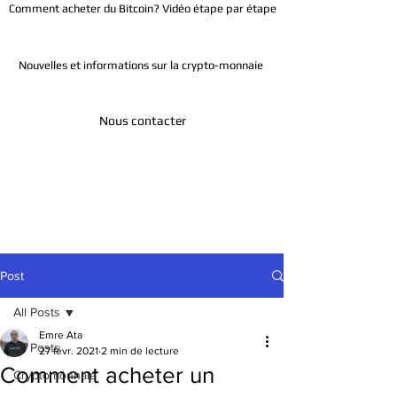
Comment acheter du Bitcoin? Vidéo étape par étape
Nouvelles et informations sur la crypto-monnaie
Nous contacter
Télégramme
Post
All Posts
Emre Ata
All Posts
27 févr. 2021
2 min de lecture
Comment acheter un
Cryptomonnaie