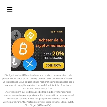
Divulgation des Affiliés : Les liens sur ce site, comme notre code
partenaire Binance (EOS7XRBM), peuvent être des liens d'affiliation.
En les utilisant, vous soutenez nos recherches indépendantes sans
aucun coût supplémentaire, tout en bénéficiant de réductions
exclusives à vie sur vos frais.
Avertissement sur les Risques : Le trading de cryptomonnaies
comporte des risques importants. Ceci ne constitue pas un conseil
en investissement. Faites vos propres recherches (DYOR).
Vérifié par : Emre Ata, Partenaire Officiel Binance Gate, Mexc, ByBit,
Okx, Bitget (Affilié vérifié).