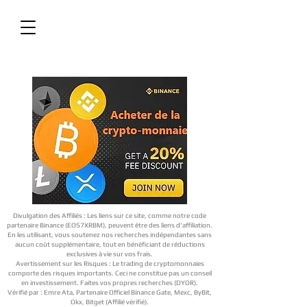
Divulgation des Affiliés : Les liens sur ce site, comme notre code
partenaire Binance (EOS7XRBM), peuvent être des liens d'affiliation.
En les utilisant, vous soutenez nos recherches indépendantes sans
aucun coût supplémentaire, tout en bénéficiant de réductions
exclusives à vie sur vos frais.
Avertissement sur les Risques : Le trading de cryptomonnaies
comporte des risques importants. Ceci ne constitue pas un conseil
en investissement. Faites vos propres recherches (DYOR).
Vérifié par : Emre Ata, Partenaire Officiel Binance Gate, Mexc, ByBit,
Okx, Bitget (Affilié vérifié).