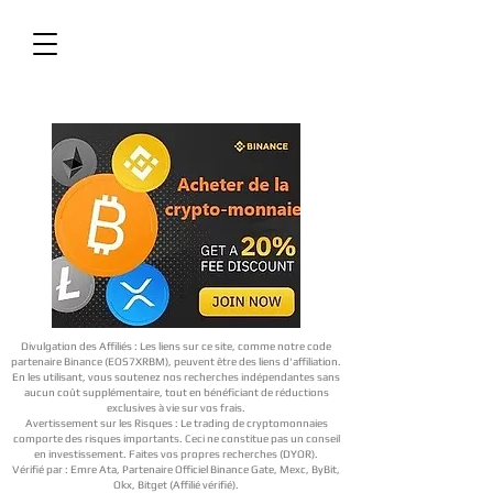
Divulgation des Affiliés : Les liens sur ce site, comme notre code
partenaire Binance (EOS7XRBM), peuvent être des liens d'affiliation.
En les utilisant, vous soutenez nos recherches indépendantes sans
aucun coût supplémentaire, tout en bénéficiant de réductions
exclusives à vie sur vos frais.
Avertissement sur les Risques : Le trading de cryptomonnaies
comporte des risques importants. Ceci ne constitue pas un conseil
en investissement. Faites vos propres recherches (DYOR).
Vérifié par : Emre Ata, Partenaire Officiel Binance Gate, Mexc, ByBit,
Okx, Bitget (Affilié vérifié).