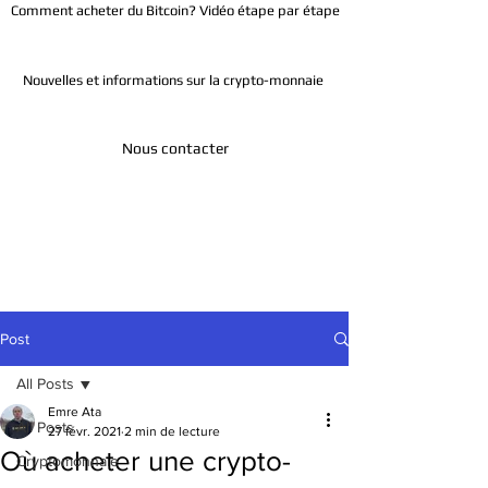
Comment acheter du Bitcoin? Vidéo étape par étape
Nouvelles et informations sur la crypto-monnaie
Nous contacter
Télégramme
Post
All Posts
Emre Ata
All Posts
27 févr. 2021
2 min de lecture
Où acheter une crypto-
Cryptomonnaie