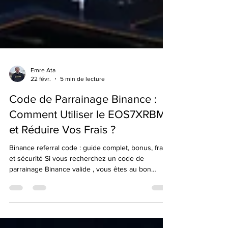
Emre Ata
22 févr.
5 min de lecture
Code de Parrainage Binance :
Comment Utiliser le EOS7XRBM
et Réduire Vos Frais ?
Binance referral code : guide complet, bonus, frais
et sécurité Si vous recherchez un code de
parrainage Binance valide , vous êtes au bon
endroit. 👉 Referral Code officiel : EOS7XRBM 👉
Lien direct d’inscription Utilisez le lien direct avec
le code intégré :
https://accounts.binance.com/register?