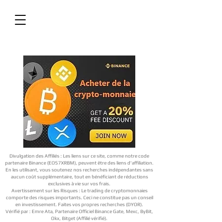
Divulgation des Affiliés : Les liens sur ce site, comme notre code
partenaire Binance (EOS7XRBM), peuvent être des liens d'affiliation.
En les utilisant, vous soutenez nos recherches indépendantes sans
aucun coût supplémentaire, tout en bénéficiant de réductions
exclusives à vie sur vos frais.
Avertissement sur les Risques : Le trading de cryptomonnaies
comporte des risques importants. Ceci ne constitue pas un conseil
en investissement. Faites vos propres recherches (DYOR).
Vérifié par : Emre Ata, Partenaire Officiel Binance Gate, Mexc, ByBit,
Okx, Bitget (Affilié vérifié).