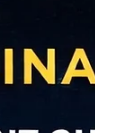
ref=EOS7XRBM Divulgation des Affiliés : Les liens
sur ce site, comme notre code partenaire Binance
(EOS7XRBM), peuvent être des liens d'affiliation. En
les utilisant, vous soutenez