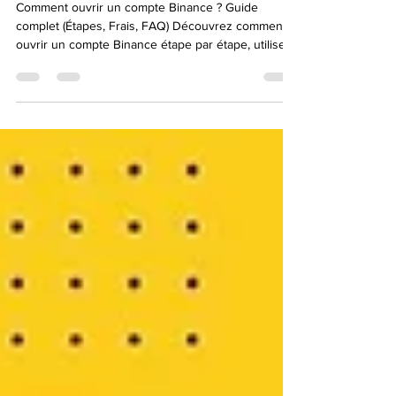
Binance ? Guide complet
(Étapes, Frais, FAQ)
Comment ouvrir un compte Binance ? Guide
complet (Étapes, Frais, FAQ) Découvrez comment
ouvrir un compte Binance étape par étape, utiliser
le code de parrainage EOS7XRBM et comprendre
les frais Binance. Si vous souhaitez investir dans le
Bitcoin, l’Ethereum ou les altcoins, **Binance** est
l’une des plateformes d’échange crypto les plus
utilisées au monde. Dans ce guide complet et
optimisé SEO, vous allez apprendre : * Comment
créer un compte Binance * Comment utiliser le co