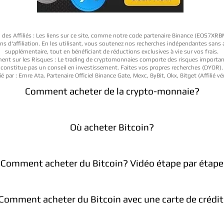
 des Affiliés : Les liens sur ce site, comme notre code partenaire Binance (EOS7XR
iens d'affiliation. En les utilisant, vous soutenez nos recherches indépendantes sans
supplémentaire, tout en bénéficiant de réductions exclusives à vie sur vos frais.
ent sur les Risques : Le trading de cryptomonnaies comporte des risques importan
constitue pas un conseil en investissement. Faites vos propres recherches (DYOR).
ié par : Emre Ata, Partenaire Officiel Binance Gate, Mexc, ByBit, Okx, Bitget (Affilié vér
Comment acheter de la crypto-monnaie?
Où acheter Bitcoin?
Comment acheter du Bitcoin? Vidéo étape par étape
Comment acheter du Bitcoin avec une carte de crédit