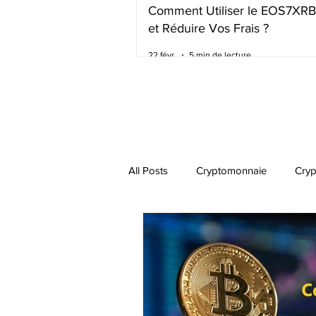
Comment Utiliser le EOS7XR
et Réduire Vos Frais ?
22 févr.
5 min de lecture
All Posts
Cryptomonnaie
Cry