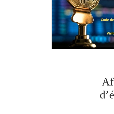
Af
d’