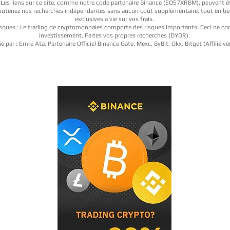
: Les liens sur ce site, comme notre code partenaire Binance (EOS7XRBM), peuvent être
 soutenez nos recherches indépendantes sans aucun coût supplémentaire, tout en bé
exclusives à vie sur vos frais.
sques : Le trading de cryptomonnaies comporte des risques importants. Ceci ne con
investissement. Faites vos propres recherches (DYOR).
ié par : Emre Ata, Partenaire Officiel Binance Gate, Mexc, ByBit, Okx, Bitget (Affilié véri