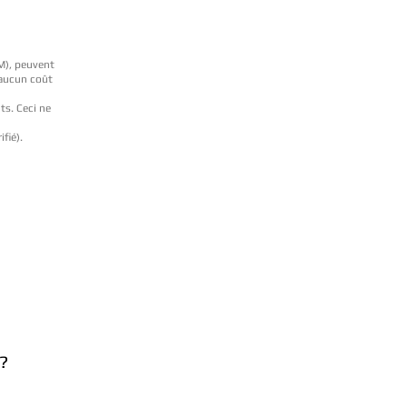
BM), peuvent
 aucun coût
ts. Ceci ne
ifié).
?