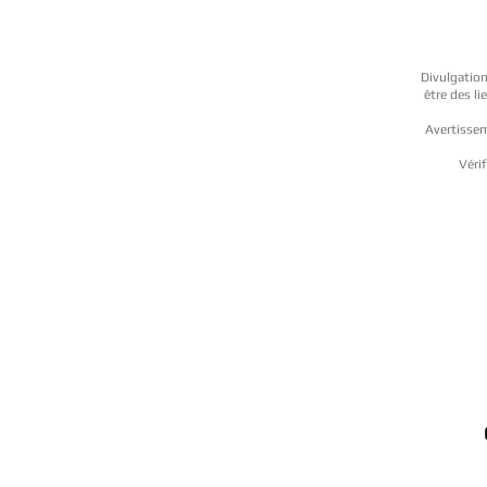
Divulgation
être des l
Avertissem
Vérif