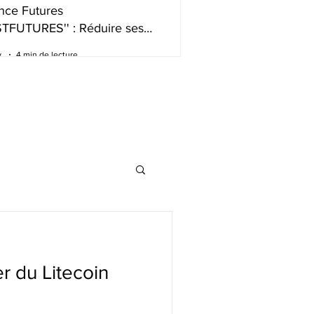
nce Futures
STFUTURES'' : Réduire ses
s de trading intelligemment
.
4 min de lecture
 du Litecoin