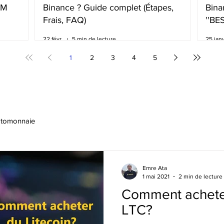
BM
Binance ? Guide complet (Étapes,
Bina
Frais, FAQ)
''BE
frai
22 févr.
5 min de lecture
25 janv
1
2
3
4
5
ptomonnaie
Emre Ata
1 mai 2021
2 min de lecture
Comment acheter
LTC?