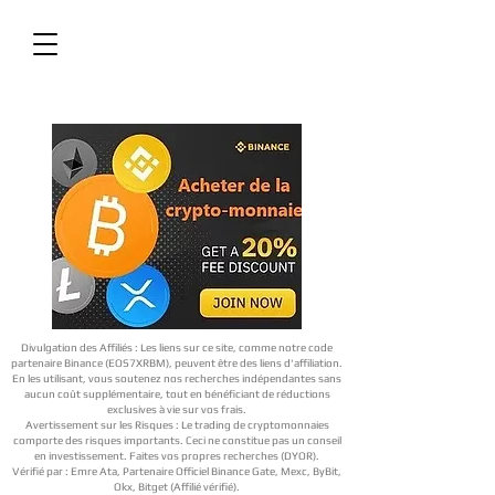
Divulgation des Affiliés : Les liens sur ce site, comme notre code
partenaire Binance (EOS7XRBM), peuvent être des liens d'affiliation.
En les utilisant, vous soutenez nos recherches indépendantes sans
aucun coût supplémentaire, tout en bénéficiant de réductions
exclusives à vie sur vos frais.
Avertissement sur les Risques : Le trading de cryptomonnaies
comporte des risques importants. Ceci ne constitue pas un conseil
en investissement. Faites vos propres recherches (DYOR).
Vérifié par : Emre Ata, Partenaire Officiel Binance Gate, Mexc, ByBit,
Okx, Bitget (Affilié vérifié).