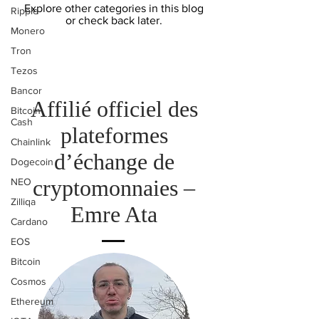
Explore other categories in this blog
Ripple
or check back later.
Monero
Tron
Tezos
Bancor
Affilié officiel des
Bitcoin
Cash
plateformes
Chainlink
d’échange de
Dogecoin
cryptomonnaies –
NEO
Zilliqa
Emre Ata
Cardano
EOS
Bitcoin
Cosmos
Ethereum