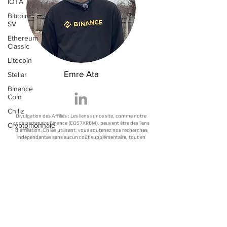
IOTA
Bitcoin
SV
Ethereum
Classic
Litecoin
Emre Ata
Stellar
Binance
Coin
Chiliz
Divulgation des Affiliés : Les liens sur ce site, comme notre
code partenaire Binance (EOS7XRBM), peuvent être des liens
Cryptomonnaie
d'affiliation. En les utilisant, vous soutenez nos recherches
indépendantes sans aucun coût supplémentaire, tout en
bénéficiant de réductions exclusives à vie sur vos frais.
Avertissement sur les Risques : Le trading de cryptomonnaies
comporte des risques importants. Ceci ne constitue pas un
conseil en investissement. Faites vos propres recherches
(DYOR).
Vérifié par : Emre Ata, Partenaire Officiel Binance Gate, Mexc,
ByBit, Okx, Bitget (Affilié vérifié).