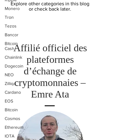
Explore other categories in this blog
Monero
or check back later.
Tron
Tezos
Bancor
Bitcoin
Affilié officiel des
Cash
plateformes
Chainlink
Dogecoin
d’échange de
NEO
cryptomonnaies –
Zilliqa
Emre Ata
Cardano
EOS
Bitcoin
Cosmos
Ethereum
IOTA