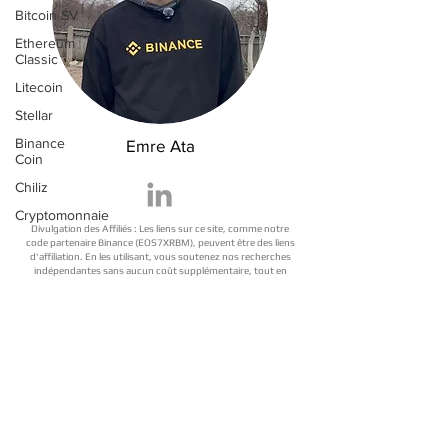
Bitcoin SV
Ethereum
Classic
Litecoin
Stellar
Binance
Emre Ata
Coin
Chiliz
Cryptomonnaie
Divulgation des Affiliés : Les liens sur ce site, comme notre
code partenaire Binance (EOS7XRBM), peuvent être des liens
d'affiliation. En les utilisant, vous soutenez nos recherches
indépendantes sans aucun coût supplémentaire, tout en
bénéficiant de réductions exclusives à vie sur vos frais.
Avertissement sur les Risques : Le trading de cryptomonnaies
comporte des risques importants. Ceci ne constitue pas un
conseil en investissement. Faites vos propres recherches
(DYOR).
Vérifié par : Emre Ata, Partenaire Officiel Binance Gate, Mexc,
ByBit, Okx, Bitget (Affilié vérifié).