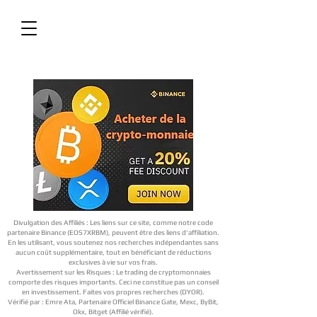
Divulgation des Affiliés : Les liens sur ce site, comme notre code
partenaire Binance (EOS7XRBM), peuvent être des liens d'affiliation.
En les utilisant, vous soutenez nos recherches indépendantes sans
aucun coût supplémentaire, tout en bénéficiant de réductions
exclusives à vie sur vos frais.
Avertissement sur les Risques : Le trading de cryptomonnaies
comporte des risques importants. Ceci ne constitue pas un conseil
en investissement. Faites vos propres recherches (DYOR).
Vérifié par : Emre Ata, Partenaire Officiel Binance Gate, Mexc, ByBit,
Okx, Bitget (Affilié vérifié).