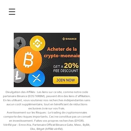
Divulgation des Affiliés : Les liens sur ce site, comme notre code
partenaire Binance (EOS7XRBM), peuvent être des liens d'affiliation.
En les utilisant, vous soutenez nos recherches indépendantes sans
aucun coût supplémentaire, tout en bénéficiant de réductions
exclusives à vie sur vos frais.
Avertissement sur les Risques : Le trading de cryptomonnaies
comporte des risques importants. Ceci ne constitue pas un conseil
en investissement. Faites vos propres recherches (DYOR).
Vérifié par : Emre Ata, Partenaire Officiel Binance Gate, Mexc, ByBit,
Okx, Bitget (Affilié vérifié).