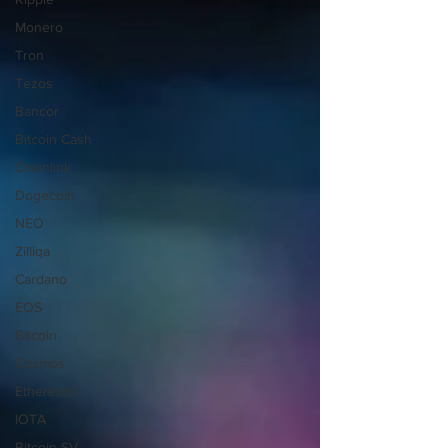
Monero
Tron
Tezos
Bancor
Bitcoin Cash
Chainlink
Dogecoin
NEO
Zilliqa
Cardano
EOS
Bitcoin
Cosmos
Ethereum
IOTA
Bitcoin SV