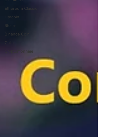
Ethereum Classic
Litecoin
Stellar
Binance Coin
Chiliz
Cryptomonnaie