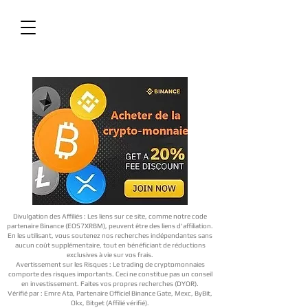
Divulgation des Affiliés : Les liens sur ce site, comme notre code
partenaire Binance (EOS7XRBM), peuvent être des liens d'affiliation.
En les utilisant, vous soutenez nos recherches indépendantes sans
aucun coût supplémentaire, tout en bénéficiant de réductions
exclusives à vie sur vos frais.
Avertissement sur les Risques : Le trading de cryptomonnaies
comporte des risques importants. Ceci ne constitue pas un conseil
en investissement. Faites vos propres recherches (DYOR).
Vérifié par : Emre Ata, Partenaire Officiel Binance Gate, Mexc, ByBit,
Okx, Bitget (Affilié vérifié).