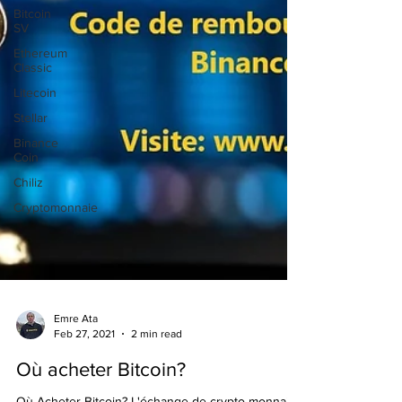
Bitcoin
SV
Ethereum
Classic
Litecoin
Stellar
Binance
Coin
Chiliz
Cryptomonnaie
Emre Ata
Feb 27, 2021
2 min read
Où acheter Bitcoin?