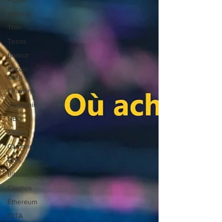
Monero
Tron
Tezos
Bancor
Bitcoin
Cash
Chainlink
Dogecoin
NEO
Zilliqa
Cardano
EOS
Bitcoin
Cosmos
Ethereum
IOTA